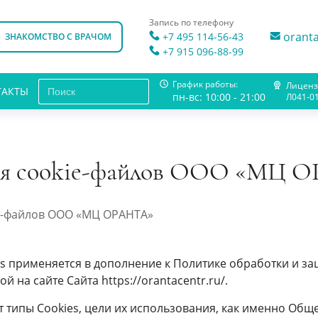
Запись по телефону
orant
+7 495 114-56-43
ЗНАКОМСТВО С ВРАЧОМ
+7 915 096-88-99
Search Button
Search
График работы:
Лиценз
ТАКТЫ
for:
пн-вс: 10:00 - 21:00
Л041-0
ния cookie-файлов ООО «МЦ 
e-файлов ООО «МЦ ОРАНТА»
s применяется в дополнение к Политике обработки и 
 на сайте Сайта https://orantacentr.ru/.
 типы Сookies, цели их использования, как именно Общ