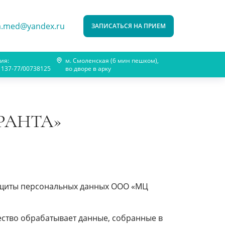
a.med@yandex.ru
ЗАПИСАТЬСЯ НА ПРИЕМ
ия:
м. Смоленская (6 мин пешком),
1137-77/00738125
во дворе в арку
ОРАНТА»
защиты персональных данных ООО «МЦ
ество обрабатывает данные, собранные в