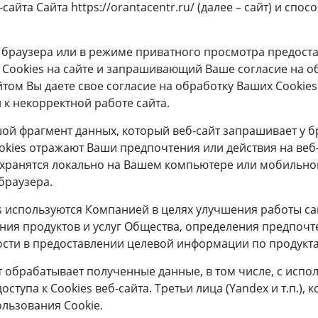
айта Сайта https://orantacentr.ru/ (далее – сайт) и сп
браузера или в режиме приватного просмотра предост
 Сookies на сайте и запрашивающий Ваше согласие на о
том Вы даете свое согласие на обработку Ваших Сookies
и к некорректной работе сайта.
ьшой фрагмент данных, который веб-сайт запрашивает у 
kies отражают Ваши предпочтения или действия на веб-
es хранятся локально на Вашем компьютере или мобильн
браузера.
es используются Компанией в целях улучшения работы са
ия продуктов и услуг Общества, определения предпочт
сти в предоставлении целевой информации по продуктам
т обрабатывает полученные данные, в том числе, с исп
оступа к Cookies веб-сайта. Третьи лица (Yandex и т.п.)
льзования Cookie.