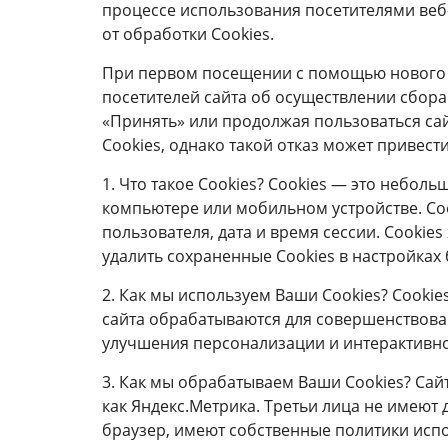
процессе использования посетителями веб-с
от обработки Сookies.
При первом посещении с помощью нового 
посетителей сайта об осуществлении сбора
«Принять» или продолжая пользоваться сай
Сookies, однако такой отказ может привест
1. Что такое Cookies? Сookies — это небол
компьютере или мобильном устройстве. Coo
пользователя, дата и время сессии. Сooki
удалить сохраненные Сookies в настройках 
2. Как мы используем Ваши Cookies? Сooki
сайта обрабатываются для совершенствован
улучшения персонализации и интерактивно
3. Как мы обрабатываем Ваши Cookies? Сай
как Яндекс.Метрика. Третьи лица не имеют д
браузер, имеют собственные политики испо