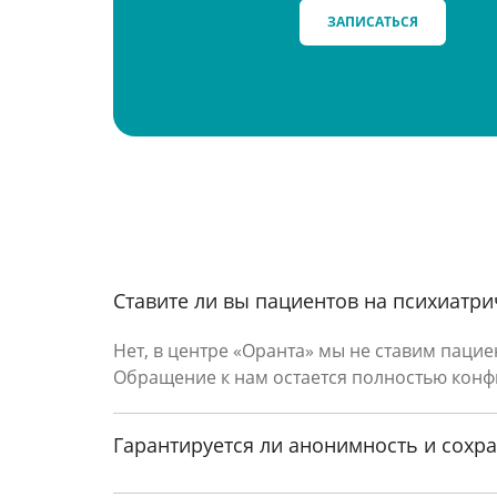
ЗАПИСАТЬСЯ
Ставите ли вы пациентов на психиатри
Нет, в центре «Оранта» мы не ставим паци
Обращение к нам остается полностью кон
Почему стоит выбрать именно ц
Гарантируется ли анонимность и сохр
Если хроническая усталость мешает ва
+7 (915) 096-88-99, либо оставьте зая
внутреннее спокойствие и гармонию.