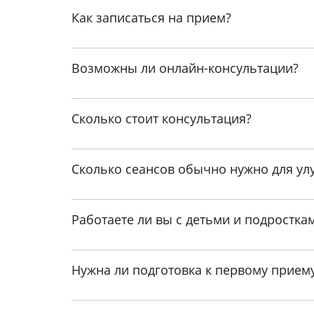
Как записаться на прием?
Возможны ли онлайн-консультации?
Сколько стоит консультация?
Ставите ли вы пациентов на
Сколько сеансов обычно нужно для у
Нет
Могу ли я быть уверен в к
Мы не ставим пациентов на учет и не пе
Работаете ли вы с детьми и подростка
конфиденциально.
Да
Сколько мне понадобится к
Перед приёмом в обязательном порядке 
Нужна ли подготовка к первому прием
ответственность за сохранность личной
Определяется индивидуально
Есть ли медицинская лицен