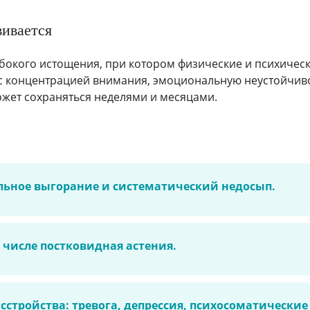
вивается
убокого истощения, при котором физические и психичес
 с концентрацией внимания, эмоциональную неустойчивос
ожет сохраняться неделями и месяцами.
льное выгорание и систематический недосып.
 числе постковидная астения.
стройства: тревога, депрессия, психосоматические 