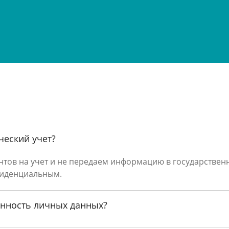
ческий учет?
ентов на учет и не передаем информацию в государстве
фиденциальным.
ентр «Оранта» для лечения астении в Москве
анность личных данных?
м жить полной жизнью — не откладывайте. Позвоните нам
вку на сайте. В психотерапевтическом центре «Оранта» м