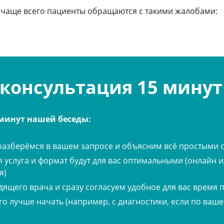
 чаще всего пациенты обращаются с такими жалобами:
ляемость даже при
Раздражительность, ч
 консультация 15 минут
повышенная тревожно
 минут нашей беседы:
разберёмся в вашем запросе и объясним всё простыми 
ием, частые ночные
Головные боли, учащ
утром.
аппетита, повышенная
я услуга и формат будут для вас оптимальными (онлайн 
я)
ящего врача и сразу согласуем удобное для вас время 
го лучше начать (например, с диагностики, если по ваш