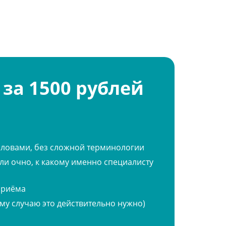
астые перепады настроения,
 за 1500 рублей
сть.
словами, без сложной терминологии
ённое сердцебиение, снижение
 потливость.
или очно, к какому именно специалисту
приёма
ему случаю это действительно нужно)