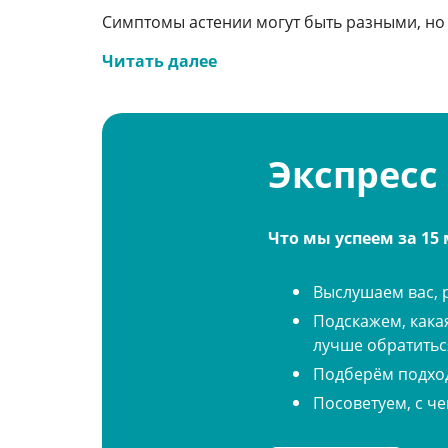
Симптомы астении могут быть разными, но
Читать далее
Постоянная слабость и быстрая утом
Экспресс
небольших нагрузках.
Что мы успеем за 15
Выслушаем вас, 
Нарушения сна: трудности с засыпан
пробуждения, ощущение разбитости 
Подскажем, кака
лучше обратитьс
Подберём подход
Посоветуем, с че