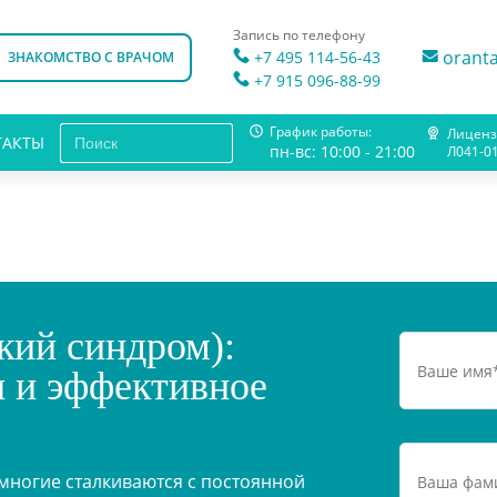
Запись по телефону
orant
+7 495 114-56-43
ЗНАКОМСТВО С ВРАЧОМ
+7 915 096-88-99
Search Button
Search
График работы:
Лиценз
ТАКТЫ
for:
пн-вс: 10:00 - 21:00
Л041-0
кий синдром):
 и эффективное
многие сталкиваются с постоянной