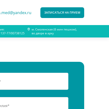
a.med@yandex.ru
ЗАПИСАТЬСЯ НА ПРИЕМ
ия:
м. Смоленская (6 мин пешком),
1137-77/00738125
во дворе в арку