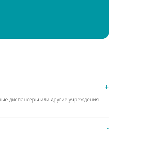
нные диспансеры или другие учреждения.
 по телефону +7 (495) 114-56-43 или
ы поможем вам вернуть силы,