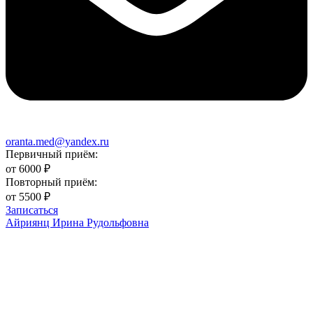
oranta.med@yandex.ru
Первичный приём:
от 6000
₽
Повторный приём:
от 5500
₽
Записаться
Айриянц Ирина Рудольфовна