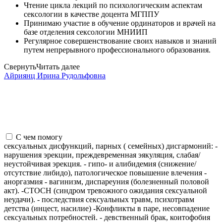
Чтение цикла лекций по психологическим аспектам
сексологии в качестве доцента МГППУ
Принимаю участие в обучение ординаторов и врачей на
базе отделения сексологии МНИИП
Регулярное совершенствование своих навыков и знаний
путем непрерывного профессионального образования.
Свернуть
Читать далее
Айриянц Ирина Рудольфовна
С чем помогу
сексуальных дисфункций, парных ( семейных) дисгармоний: -
нарушения эрекции, преждевременная эякуляция, слабая/
неустойчивая эрекция. - гипо- и алибидемия (снижение/
отсутствие либидо), патологическое повышение влечения -
аноргазмия - вагинизм, диспареуния (болезненный половой
акт). -СТОСН (синдром тревожного ожидания сексуальной
неудачи). - последствия сексуальных травм, психотравм
детства (инцест, насилие) -Конфликты в паре, несовпадение
сексуальных потребностей. - девственный брак, коитофобия