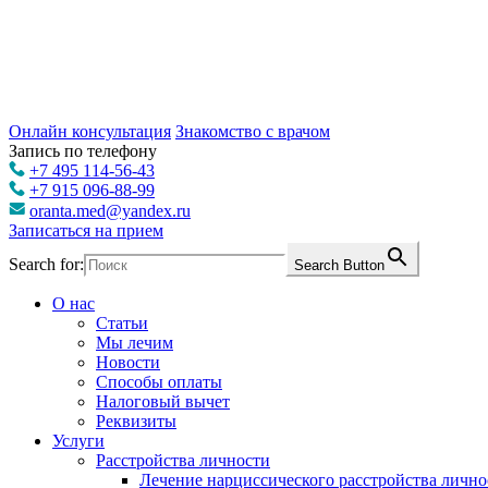
Онлайн консультация
Знакомство с врачом
Запись по телефону
+7 495 114-56-43
+7 915 096-88-99
oranta.med@yandex.ru
Записаться на прием
Search for:
Search Button
О нас
Статьи
Мы лечим
Новости
Способы оплаты
Налоговый вычет
Реквизиты
Услуги
Расстройства личности
Лечение нарциссического расстройства лично