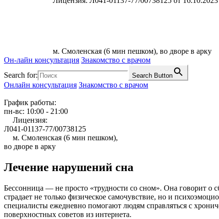
Лицензия: Л041-01137-77/00738125 от 16.10.2023
м. Смоленская (6 мин пешком), во дворе в арку
Он-лайн консультация
Знакомство с врачом
Search for:
Search Button
Онлайн консультация
Знакомство с врачом
График работы:
пн-вс: 10:00 - 21:00
Лицензия:
Л041-01137-77/00738125
м. Смоленская (6 мин пешком),
во дворе в арку
Лечение нарушений сна
Бессонница — не просто «трудности со сном». Она говорит о сб
страдает не только физическое самочувствие, но и психоэмоци
специалисты ежедневно помогают людям справляться с хрони
поверхностных советов из интернета.